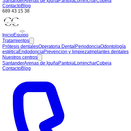
Santander
Arenas de Iguña
Pantoja
Lominchar
Cobeja
Contacto
Blog
689 43 15 38
Inicio
Equipo
Tratamientos
Prótesis dentales
Operatoria Dental
Periodoncia
Odontología
estética
Endodoncia
Prevencion y limpieza
Implantes dentales
Nuestros centros
Santander
Arenas de Iguña
Pantoja
Lominchar
Cobeja
Contacto
Blog