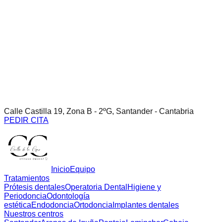
Calle Castilla 19, Zona B - 2ºG, Santander - Cantabria
PEDIR CITA
Inicio
Equipo
Tratamientos
Prótesis dentales
Operatoria Dental
Higiene y
Periodoncia
Odontología
estética
Endodoncia
Ortodoncia
Implantes dentales
Nuestros centros