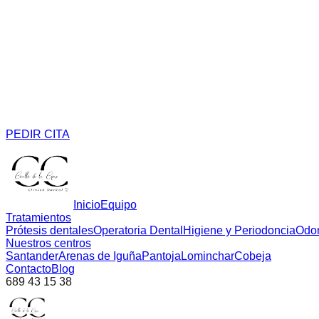
PEDIR CITA
Inicio
Equipo
Tratamientos
Prótesis dentales
Operatoria Dental
Higiene y Periodoncia
Odon
Nuestros centros
Santander
Arenas de Iguña
Pantoja
Lominchar
Cobeja
Contacto
Blog
689 43 15 38