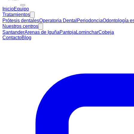
Inicio
Equipo
Tratamientos
Prótesis dentales
Operatoria Dental
Periodoncia
Odontología es
Nuestros centros
Santander
Arenas de Iguña
Pantoja
Lominchar
Cobeja
Contacto
Blog