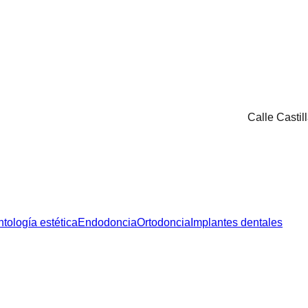
Calle Castil
tología estética
Endodoncia
Ortodoncia
Implantes dentales