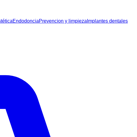
tética
Endodoncia
Prevencion y limpieza
Implantes dentales